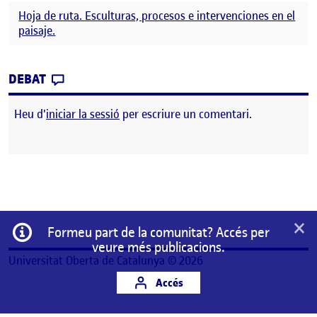
Hoja de ruta. Esculturas, procesos e intervenciones en el
paisaje.
CONTRIBUTION
0
EL PEC 3: HOJA DE RUTA. BOCETOS
DEBAT
Heu d'
iniciar la sessió
per escriure un comentari.
×
Informació
Formeu part de la comunitat? Accés per
veure més publicacions.
Universitat Oberta de Catalunya © 2026
Accés