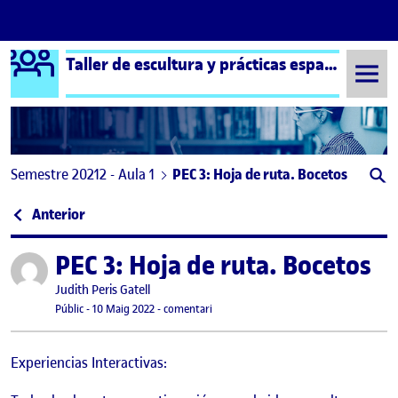
Logo Ágora
Taller de escultura y prácticas espaciales
Saltar al contingut
Semestre 20212 - Aula 1
PEC 3: Hoja de ruta. Bocetos
Navegació d'entrades
: PEC 3: Hoja de ruta. Cartografía.
Anterior
PEC 3: Hoja de ruta. Bocetos
Publicat per
Publicat per
Judith Peris Gatell
Visibilitat:
Data de publicació
30 setembre, 2023 5:14 pm
el PEC 3: Hoja de ruta. Bocetos
Públic
-
10 Maig 2022
-
comentari
Experiencias Interactivas: