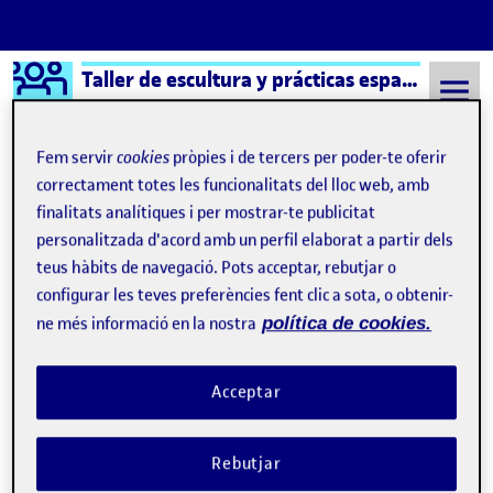
Logo Ágora
Taller de escultura y prácticas espaciales
Saltar al contingut
Fem servir
cookies
pròpies i de tercers per poder-te oferir
correctament totes les funcionalitats del lloc web, amb
finalitats analítiques i per mostrar-te publicitat
Semestre 20212 - Aula 1
27 Març, 2022
personalitzada d'acord amb un perfil elaborat a partir dels
27 Març, 2022
teus hàbits de navegació. Pots acceptar, rebutjar o
configurar les teves preferències fent clic a sota, o obtenir-
ne més informació en la nostra
política de cookies.
Habitación propia: primera propuesta
Publicat per
Publicat per
María Concepción Torreblanca Mendo
Visibilitat:
Data de publicació
7 març, 2023 12:08 pm
a Habitación propia: primera pro
Públic
-
27 Març 2022
-
2 comentaris
Acceptar
Rebutjar