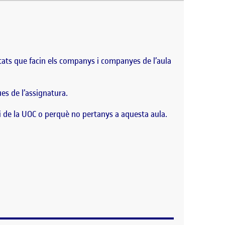
aquest espai es recolliran totes les publicacions
ra és un espai de debat on els estudiants i…
vitats que facin els companys i companyes de l’aula
ues de l’assignatura.
i de la UOC o perquè no pertanys a aquesta aula.