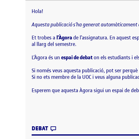
Hola! Aquesta publicació s’h
relacionades amb les activit
Hola!
Aquesta publicació s’ha generat automàticament a
Et trobes a
l’Àgora
de l’assignatura. En aquest esp
al llarg del semestre.
L’Àgora és un
espai de debat
on els estudiants i e
Si només veus aquesta publicació, pot ser perquè 
Si no ets membre de la UOC i veus alguna publicaci
Esperem que aquesta Àgora sigui un espai de deb
CONTRIBUTION
0
EL BENVINGUTS I BENVINGUDES
DEBAT