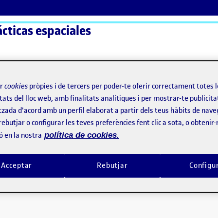
ácticas espaciales
ActiFolios
Aj
ir
cookies
pròpies i de tercers per poder-te oferir correctament totes 
tats del lloc web, amb finalitats analítiques i per mostrar-te publicita
tzada d'acord amb un perfil elaborat a partir dels teus hàbits de nave
rebutjar o configurar les teves preferències fent clic a sota, o obtenir
ó en la nostra
política de cookies.
Acceptar
Rebutjar
Configu
ngudes!
2021 11:10 pm