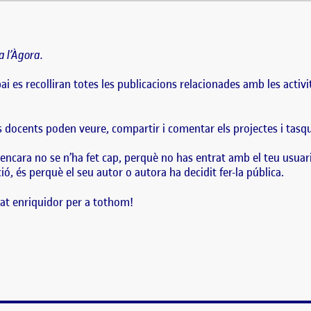
a generat automàticament a l’Àgora. Et trobes a l’Àgora de l’assignatura. En 
ats que facin els companys i companyes de l’aula al llarg del semestre. L’Àgo
 l’Àgora.
ai es recolliran totes les publicacions relacionades amb les acti
ls docents poden veure, compartir i comentar els projectes i tasq
encara no se n’ha fet cap, perquè no has entrat amb el teu usuar
ó, és perquè el seu autor o autora ha decidit fer-la pública.
at enriquidor per a tothom!
!