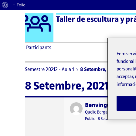
Quant al WordPress
+ Folio
Logo Ágora
Taller de escultura y pr
Saltar al contingut
Participants
Fem serv
funcionali
Semestre 20212 - Aula 1
8 Setembre, 2021
personali
acceptar, 
8 Setembre, 2021
informaci
Benvinguts i benvi
Publicat per
Publicat per
Quelic Berga Carreras
Visibilitat:
Data de publicació
8 setembre, 
Públic
-
8 Set. 2021