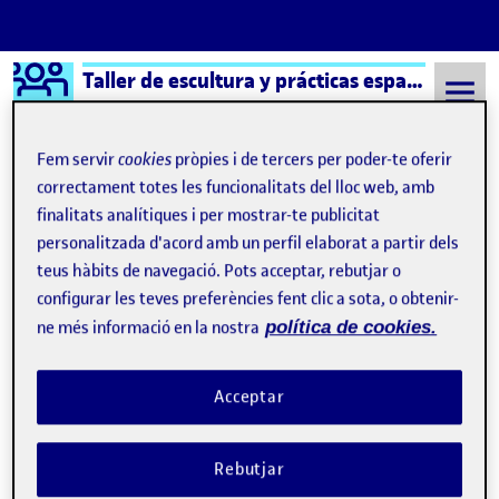
Logo Ágora
Taller de escultura y prácticas espaciales
Saltar al contingut
Fem servir
cookies
pròpies i de tercers per poder-te oferir
correctament totes les funcionalitats del lloc web, amb
finalitats analítiques i per mostrar-te publicitat
Semestre 20212 - Aula 1
gasto
personalitzada d'acord amb un perfil elaborat a partir dels
No s’ha trobat res
teus hàbits de navegació. Pots acceptar, rebutjar o
configurar les teves preferències fent clic a sota, o obtenir-
ne més informació en la nostra
política de cookies.
Sembla que no trobem el que busques. Potser la
funció de cerca pot ajudar.
Acceptar
Rebutjar