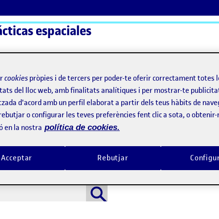
ácticas espaciales
ActiFolios
Aj
ir
cookies
pròpies i de tercers per poder-te oferir correctament totes 
tats del lloc web, amb finalitats analítiques i per mostrar-te publicita
tzada d'acord amb un perfil elaborat a partir dels teus hàbits de nave
rebutjar o configurar les teves preferències fent clic a sota, o obtenir
ó en la nostra
política de cookies.
Acceptar
Rebutjar
Configu
a funció de cerca pot ajudar.